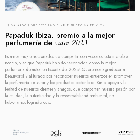
UN GALARDÓN QUE ESTE AÑO CUMPLE SU DÉCIMA EDICIÓN
Papaduk Ibiza, premio a la mejor
perfumería de
autor 2023
Estamos muy emocionados de compartir con vosotros esta increíble
noticia, y es que Papaduk ha sido reconocida como la mejor
perfumería de autor en España del 2023! Queremos agradecer a
Beautyprof y al jurado por reconocer nuestros esfuerzos en promover
la perfumería de autor y los productos sostenibles. Sin el apoyo y la
lealtad de nuestros clientes y amigos, que comparten nuestra pasión por
la calidad, la autenticidad y la responsabilidad ambiental, no
hubiéramos logrado esto.