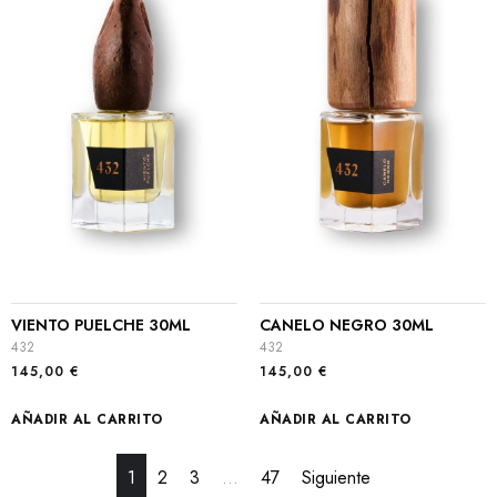
VIENTO PUELCHE 30ML
CANELO NEGRO 30ML
432
432
145,00
€
145,00
€
AÑADIR AL CARRITO
AÑADIR AL CARRITO
1
2
3
…
47
Siguiente