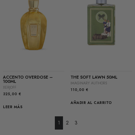
ACCENTO OVERDOSE –
THE SOFT LAWN 50ML
100ML
IMAGINARY AUTHORS
XERJOFF
110,00
€
325,00
€
AÑADIR AL CARRITO
LEER MÁS
1
2
3