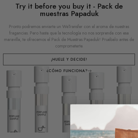
Try it before you buy it - Pack de
muestras Papaduk
Pronto podremos enviarte un WeTransfer con el aroma de nuestras
fragancias. Pero hasta que la tecnología no nos sorprenda con esa
maravilla, te ofrecemos el Pack de Muestras Papaduk! Pruébalo antes de
comprometerte.
¡HUELE Y DECIDE!
¿CÓMO FUNCIONA?