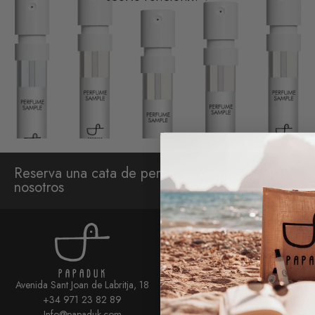
Reserva una cata de perfumes con
Sniffaris
nosotros
PAPADUK
¿Quién somos?
Avenida Sant Joan de Labritja, 18
Sniffaris
+34 971 23 82 89
Blog
Info@papaduk.com