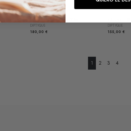
L
FLEUR DE PEAU EDP 75ML
L’EAU PAPI
DIPTYQUE
DIPTYQUE
180,00
€
155,00
€
1
2
3
4