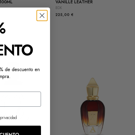
 100ML
VANILLE LEATHER
BDK
225,00
€
%
ENTO
10% de descuento en
mpra.
 privacidad
SCUENTO