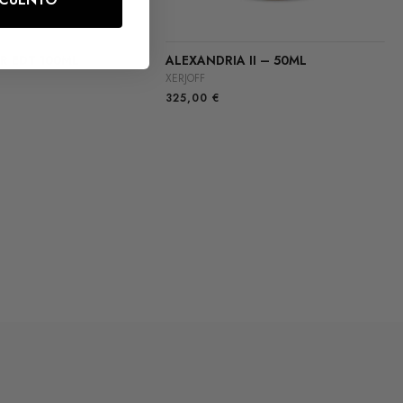
ER EDT 100ML
ALEXANDRIA II – 50ML
XERJOFF
325,00
€