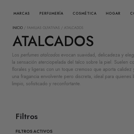
MARCAS
PERFUMERÍA
COSMÉTICA
HOGAR
C
INICIO
/ FAMILIAS OLFATIVAS / ATALCADOS
ATALCADOS
Los
perfumes atalcados
evocan suavidad, delicadeza y eleg
la sensación aterciopelada del talco sobre la piel. Suelen c
florales y ligeras con un toque cremoso que aporta calidez 
una fragancia envolvente pero discreta, ideal para quienes
limpio, sofisticado y reconfortante.
Filtros
FILTROS ACTIVOS