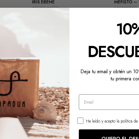
IRIS EBÈNE
MEFISTO –
ATELIER MATERI
CASAMORATI
240,00
€
270,00
€
10
DESCU
Deja tu email y obtén un 
tu primera co
He leído y acepto la política de
QUIERO EL DE