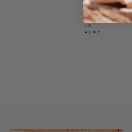
VANILLE LEATHER 10M
BDK
48,00
€