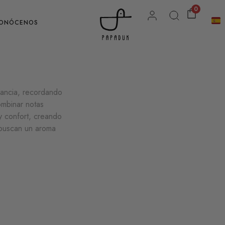
0
ONÓCENOS
ancia, recordando
ombinar notas
y confort, creando
 buscan un aroma