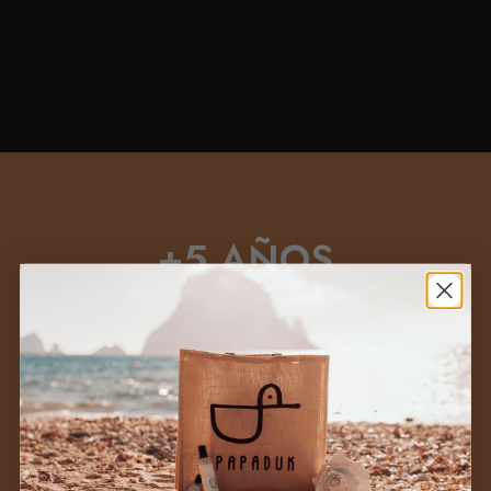
+5 AÑOS
PERFUMANDO
VUESTROS DÍAS
Si algo hemos aprendido es que un
perfume no se elige por moda ni por
impulso: se elige porque
encaja contigo
,