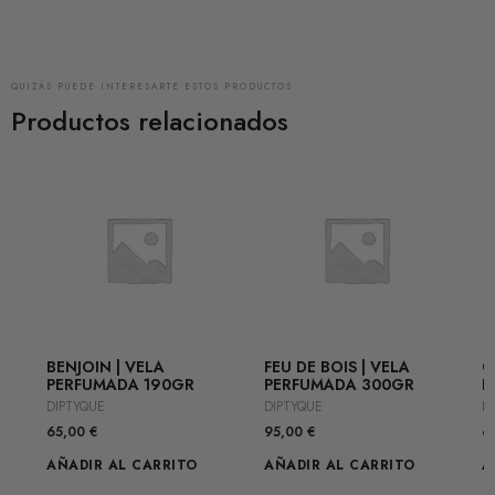
QUIZÁS PUEDE INTERESARTE ESTOS PRODUCTOS
Productos relacionados
BENJOIN | VELA
FEU DE BOIS | VELA
G
PERFUMADA 190GR
PERFUMADA 300GR
P
DIPTYQUE
DIPTYQUE
D
65,00
€
95,00
€
6
AÑADIR AL CARRITO
AÑADIR AL CARRITO
A