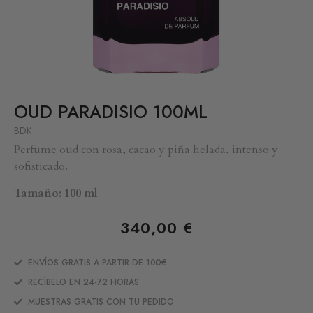
OUD PARADISIO 100ML
BDK
Perfume oud con rosa, cacao y piña helada, intenso y
sofisticado.
Tamaño: 100 ml
340,00
€
ENVÍOS GRATIS A PARTIR DE 100€
RECÍBELO EN 24-72 HORAS
MUESTRAS GRATIS CON TU PEDIDO