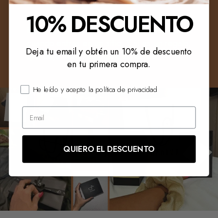
10% DESCUENTO
→
Queremos que lo lleves, que lo hagas
tuyo, que te acompañe, que hable por ti
cuando entres en un sitio. Y si es un regalo,
Deja tu email y obtén un 10% de descuento
que deje huella en quien lo reciba.
en tu primera compra.
He leído y acepto la política de privacidad
QUIERO EL DESCUENTO