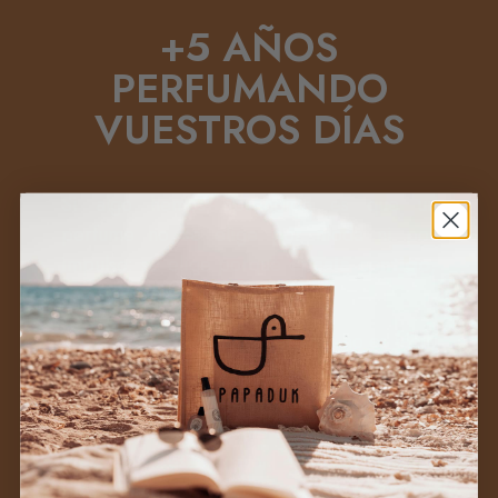
+5 AÑOS
PERFUMANDO
VUESTROS DÍAS
Si algo hemos aprendido es que un
perfume no se elige por moda ni por
impulso: se elige porque
encaja contigo
,
porque te hace sentir algo.
+
Sabemos que elegir perfume no es fácil,
pero no queremos que compres un
perfume para dejarlo olvidado en una
estantería (a no ser que seas coleccionista,
que en ese caso te entendemos
perfectamente).