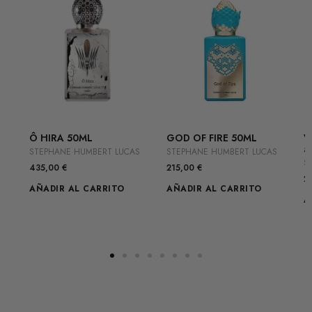
Ô HIRA 50ML
GOD OF FIRE 50ML
V
5
STEPHANE HUMBERT LUCAS
S
STEPHANE HUMBERT LUCAS
S
435,00
€
215,00
€
2
AÑADIR AL CARRITO
AÑADIR AL CARRITO
A