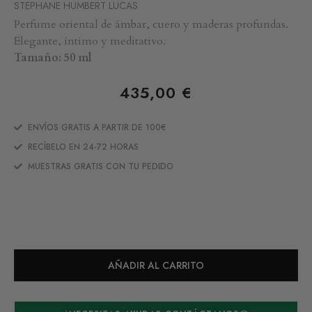
STEPHANE HUMBERT LUCAS
Perfume oriental de ámbar, cuero y maderas profundas.
Elegante, íntimo y meditativo.
Tamaño: 50 ml
435,00
€
ENVÍOS GRATIS A PARTIR DE 100€
RECÍBELO EN 24-72 HORAS
MUESTRAS GRATIS CON TU PEDIDO
AÑADIR AL CARRITO