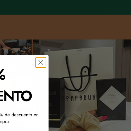
%
ENTO
10% de descuento en
mpra.