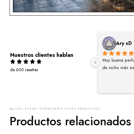
jose luis martin
Ary xD
Nuestros clientes hablan
La mejor tienda de perfumes nicho y 
Muy buena perfu
cosmética de las Baleares. Atención
... 
leer 
de nicho más e
de 600 reseñas
más
QUIZÁS PUEDE INTERESARTE ESTOS PRODUCTOS
Productos relacionados