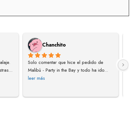
Chanchito
laje. 
Solo comentar que hice el pedido de  
La me
tras
... 
Malibú - Party in the Bay y todo ha ido
... 
solo 
leer más
más