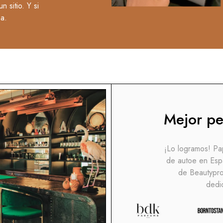
 sitio. Y si
ba.
Mejor pe
¡Lo logramos! Pap
de autoe en Esp
de Beautyprof
dedi