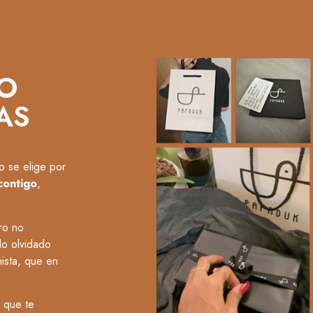
O
AS
o se elige por
contigo
,
ro no
o olvidado
nista, que en
 que te