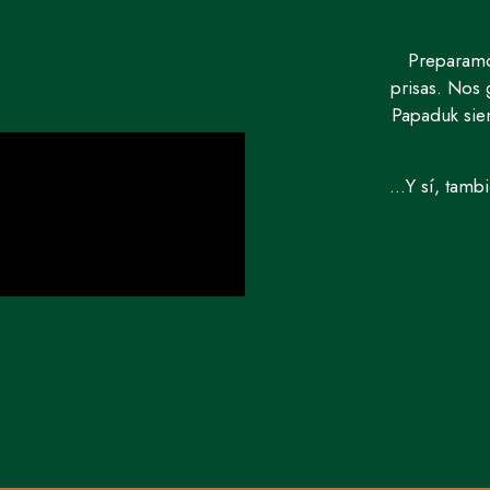
Preparamo
prisas. Nos
Papaduk sie
…Y sí, tamb