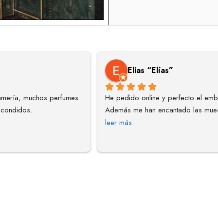
Elias “Elías”
mería, muchos perfumes 
He pedido online y perfecto el emba
scondidos.
Además me han encantado las mues
leer más