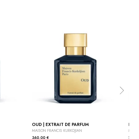
OUD | EXTRAIT DE PARFUM
PETI
MAISON FRANCIS KURKDJIAN
MAISO
360,00
€
205,