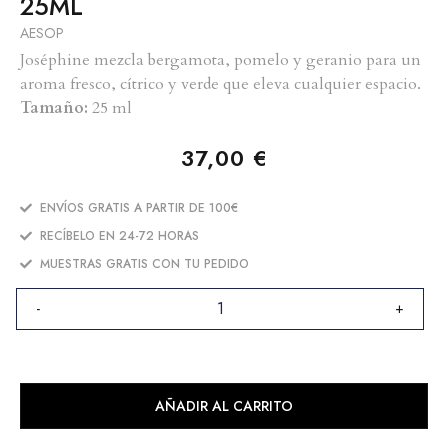
25ML
AESOP
Joséphine mezcla bergamota, pomelo y geranio para un
aroma fresco, cítrico y verde que eleva cualquier espacio.
Tamaño:
25 ml
37,00
€
ENVÍOS GRATIS A PARTIR DE 100€
RECÍBELO EN 24-72 HORAS
MUESTRAS GRATIS CON TU PEDIDO
-
+
AÑADIR AL CARRITO