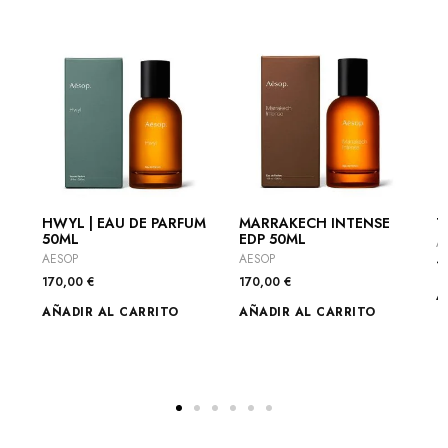
HWYL | EAU DE PARFUM
MARRAKECH INTENSE
T
50ML
EDP 50ML
A
AESOP
AESOP
1
170,00
€
170,00
€
A
AÑADIR AL CARRITO
AÑADIR AL CARRITO