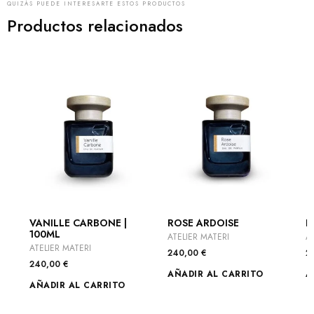
QUIZÁS PUEDE INTERESARTE ESTOS PRODUCTOS
Productos relacionados
VANILLE CARBONE |
ROSE ARDOISE
N
100ML
ATELIER MATERI
A
ATELIER MATERI
240,00
€
2
240,00
€
AÑADIR AL CARRITO
A
AÑADIR AL CARRITO