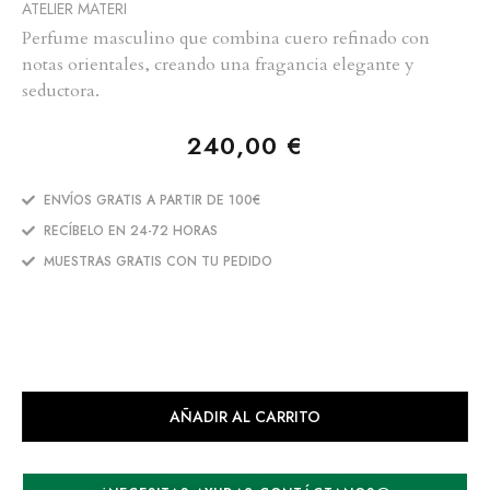
ATELIER MATERI
Perfume masculino que combina cuero refinado con
notas orientales, creando una fragancia elegante y
seductora.
240,00
€
ENVÍOS GRATIS A PARTIR DE 100€
RECÍBELO EN 24-72 HORAS
MUESTRAS GRATIS CON TU PEDIDO
AÑADIR AL CARRITO