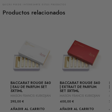
QUIZÁS PUEDE INTERESARTE ESTOS PRODUCTOS
Productos relacionados
0
BACCARAT ROUGE 540
BACCARAT ROUGE 540
B
| EAU DE PARFUM SET
| EXTRAIT DE PARFUM
|
5X11ML
SET 5X11ML
5
N
MAISON FRANCIS KURKDJIAN
MAISON FRANCIS KURKDJIAN
M
295,00
€
400,00
€
2
AÑADIR AL CARRITO
AÑADIR AL CARRITO
A