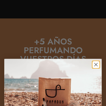
+5 AÑOS
PERFUMANDO
VUESTROS DÍAS
Si algo hemos aprendido es que un
perfume no se elige por moda ni por
impulso: se elige porque
encaja contigo
,
porque te hace sentir algo.
+
Sabemos que elegir perfume no es fácil,