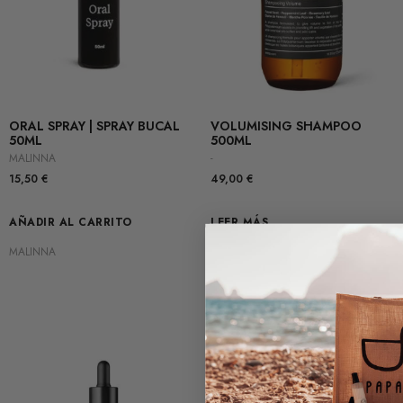
ORAL SPRAY | SPRAY BUCAL
VOLUMISING SHAMPOO
50ML
500ML
MALINNA
-
15,50
€
49,00
€
AÑADIR AL CARRITO
LEER MÁS
MALINNA
-